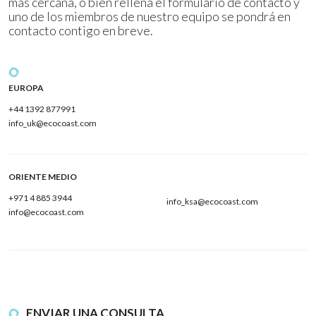
más cercana, o bien rellena el formulario de contacto y
uno de los miembros de nuestro equipo se pondrá en
contacto contigo en breve.
EUROPA
+44 1392 877991
info_uk@ecocoast.com
ORIENTE MEDIO
+971 4 885 3944
info_ksa@ecocoast.com
info@ecocoast.com
ENVIAR UNA CONSULTA