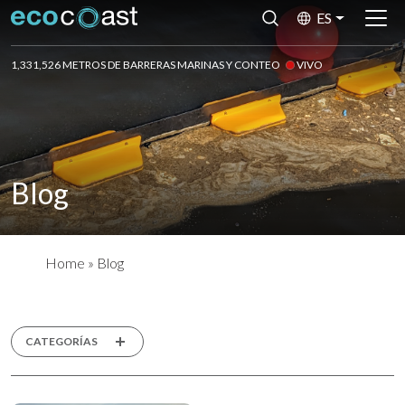
ES
1,331,526 METROS DE BARRERAS MARINAS Y CONTEO
VIVO
Blog
Home
»
Blog
CATEGORÍAS
11 Jun ‘24
Estudio De Caso:
Reemplazo De Barreras