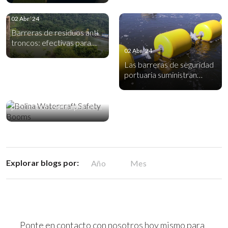
02 Abr ‘24
Barreras de residuos anti
troncos: efectivas para
02 Abr ‘24
gestionar el riesgo
Las barreras de seguridad
portuaria suministran
02 Abr ‘24
seguridad en todo el
mundo
Las barreras de
protección Bolina pueden
salvar vidas
Explorar blogs por:
Ponte en contacto con nosotros hoy mismo para