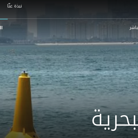
نبذة عنّا
اشر
ال
بحرية