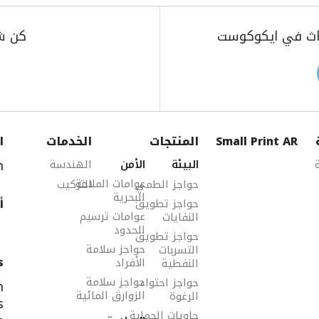
حداث في ايكوكوست
كن ش
Small Print AR
المنتجات
الخدمات
ا
m
البيئة
الأمن
الهندسة
عوامات الملاحة
حواجز الطمي
التركيب
البحرية
أ
حواجز تطويق
عوامات ترسيم
النفايات
الحدود
حواجز تطويق
حواجز سلامة
التسربات
s
الأفراد
النفطية
حواجز سلامة
حواجز احتواء
m
الزوارق المائية
الرغوة
s
حاويات الحماية