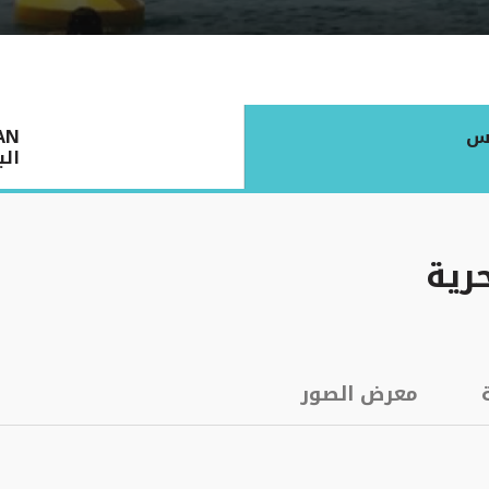
يس
ISMAN
الب
رية
معرض الصور