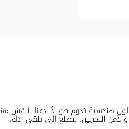
 حلول هندسية تدوم طويلاً! دعنا نناقش 
والأمن البحريين. نتطلع إلى تلقي ردك.