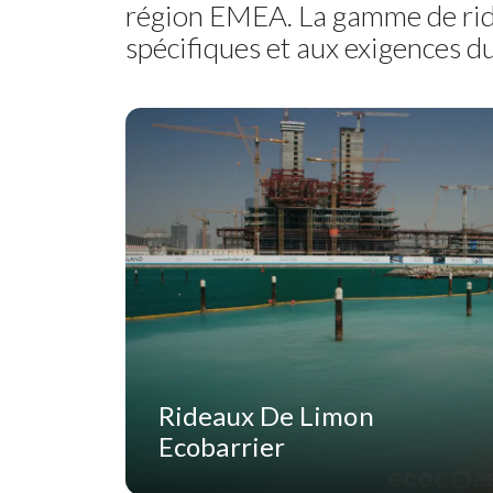
région EMEA. La gamme de ride
spécifiques et aux exigences du
Rideaux De Limon
Ecobarrier