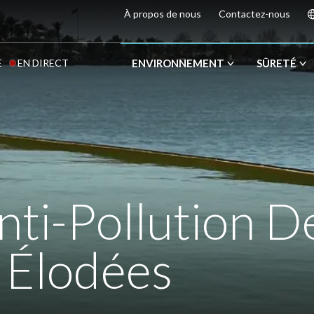
À propos de nous
Contactez-nous
E
EN DIRECT
ENVIRONNEMENT
SÛRETÉ
nti-Pollution D
 Élodées