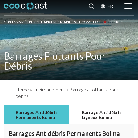
FR
1,331,526 MÈTRES DE BARRIÈRES MARINES ET COMPTAGE
EN DIRECT
Barrages Flottants Pour
Débris
Home
»
Environnement
»
Barrages flottants pour
débris
Barrages Antidébris
Barrage Antidébris
Permanents Bolina
Ligneux Bolina
Barrages Antidébris Permanents Bolina