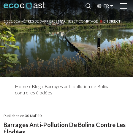
FR
1,331,526 MÈTRES DE BARRIÈRES MARINES ET COMPTAGE
EN DIRECT
Home
»
Blog
»
Barrages anti-pollution de Bolina
contre les élodées
Published on 30 Mai ‘20
Barrages Anti-Pollution De Bolina Contre Les
Élodées