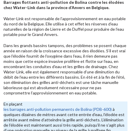
Barrages flottants anti-pollution de Bolina contre les élodées
chez
Water-Link
dans la province d’Anvers en Belgique.
Water-Link
est responsable de l’approvisionnement en eau potable
du nord de la Belgique. Elle utilise à cet effet les réserves d’eau
naturelles de la région de Lierre et de Duffel pour produire de l’eau
potable pour le Grand Anvers.
Dans les grands bassins tampons, des problèmes se posent chaque
année en raison de la croissance excessive des élodées. S’il est vrai
que l’élodée fournit de l’oxygène dans l’eau, il n’en demeure pas
moins que cette espèce invasive prolifère et flotte sur l’eau, en
encombrant les conduites d’eau et les grilles de drainage. Chez
Water-Link
, elle est également responsable d’une diminution du
débit de l’eau entre les différents bassins. En été et à la fin de l’été,
son élimination des grilles anti-déchets est une tâche manuelle
laborieuse qui est absolument nécessaire pour ne pas
compromettre l’approvisionnement en eau potable.
En plaçant
les barrages anti-pollution permanents de Bolina (PDB-600)
à
quelques dizaines de mètres avant cette entrée d’eau, l’élodée est
arrêtée avant même d’atteindre la grille anti-déchets. L’élimination
de l’élodée est maintenant aussi très rapide, puisqu’il ne s’agit plus
d’une opération manuelle au niveau de la grille à maillage fin.