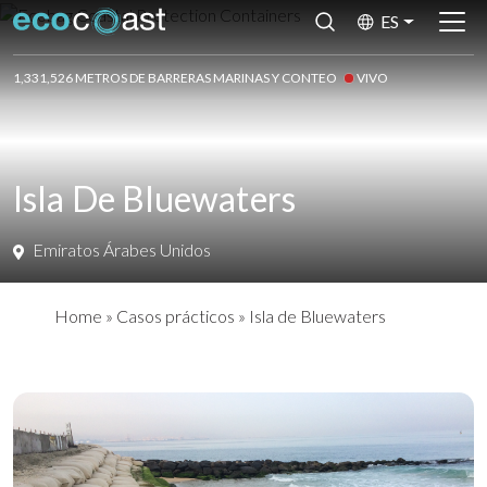
ES
1,331,526 METROS DE BARRERAS MARINAS Y CONTEO
VIVO
Isla De Bluewaters
Emiratos Árabes Unidos
Home
»
Casos prácticos
»
Isla de Bluewaters