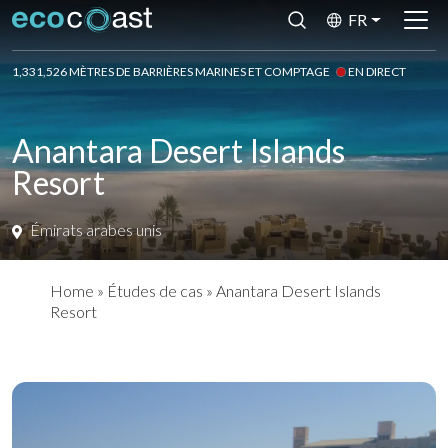
FR
1,331,526 MÈTRES DE BARRIÈRES MARINES ET COMPTAGE
EN DIRECT
Anantara Desert Islands
Resort
Émirats arabes unis
Home
»
Études de cas
»
Anantara Desert Islands
Resort